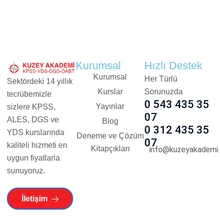
Kurumsal
Hızlı Destek
Kurumsal
Her Türlü
Sektördeki 14 yıllık
Kurslar
Sorunuzda
tecrübemizle
0 543 435 35
Yayınlar
sizlere KPSS,
07
ALES, DGS ve
Blog
0 312 435 35
YDS kurslarında
Deneme ve Çözüm
07
kaliteli hizmeti en
Kitapçıkları
info@kuzeyakademi.
uygun fiyatlarla
sunuyoruz.
İletişim