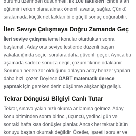
durumu üzerinden düşünmeli.
İlk 100 taktikleri
içinde alan
eğitimini erken plana almak önemli avantaj sağlar. Çünkü
sıralamada küçük net farkları bile güçlü sonuç doğurabilir.
İleri Seviye Çalışmaya Doğru Zamanda Geç
İleri seviye çalışma
temel konular oturduktan sonra
başlamalı. Aday orta seviye testlerde düzenli başarı
yakaladığında seçici sorulara daha güvenli geçer. Ayrıca bu
aşamada sadece sonuca değil, çözüm fikrine odaklanır.
Sorunun neden zor olduğunu anlayan aday benzer yapıları
daha hızlı çözer. Böylece
ÖABT matematik derece
yapmak
için gereken derin düşünme alışkanlığı gelişir.
Tekrar Döngüsü Bilgiyi Canlı Tutar
Tekrar, sınava yakın hızlı okuma anlamına gelmez. Aday
konu bitiminden sonra birinci, üçüncü, yedinci gün ve
sonraki hafta kısa dönüşler planlar. Ancak her tekrar bütün
konuyu baştan okumak değildir. Özetler, işaretli sorular ve