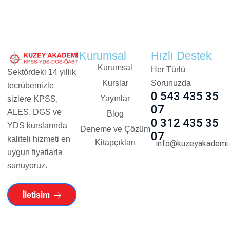
Kurumsal
Hızlı Destek
Kurumsal
Her Türlü
Sektördeki 14 yıllık
Kurslar
Sorunuzda
tecrübemizle
0 543 435 35
Yayınlar
sizlere KPSS,
07
ALES, DGS ve
Blog
0 312 435 35
YDS kurslarında
Deneme ve Çözüm
07
kaliteli hizmeti en
Kitapçıkları
info@kuzeyakademi.
uygun fiyatlarla
sunuyoruz.
İletişim