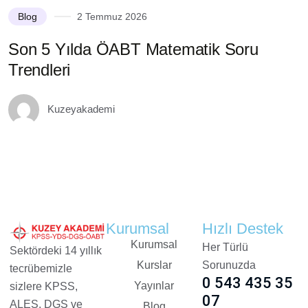
Blog
2 Temmuz 2026
Son 5 Yılda ÖABT Matematik Soru
S
Trendleri
M
Kuzeyakademi
Kurumsal
Hızlı Destek
Kurumsal
Her Türlü
Sektördeki 14 yıllık
Kurslar
Sorunuzda
tecrübemizle
0 543 435 35
Yayınlar
sizlere KPSS,
07
ALES, DGS ve
Blog