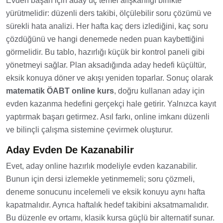
Evden başarı için aday üç temel alışkanlığı birlikte
yürütmelidir: düzenli ders takibi, ölçülebilir soru çözümü ve
sürekli hata analizi. Her hafta kaç ders izlediğini, kaç soru
çözdüğünü ve hangi denemede neden puan kaybettiğini
görmelidir. Bu tablo, hazırlığı küçük bir kontrol paneli gibi
yönetmeyi sağlar. Plan aksadığında aday hedefi küçültür,
eksik konuya döner ve akışı yeniden toparlar. Sonuç olarak
matematik ÖABT online kurs
, doğru kullanan aday için
evden kazanma hedefini gerçekçi hale getirir. Yalnızca kayıt
yaptırmak başarı getirmez. Asıl farkı, online imkanı düzenli
ve bilinçli çalışma sistemine çevirmek oluşturur.
Aday Evden De Kazanabilir
Evet, aday online hazırlık modeliyle evden kazanabilir.
Bunun için dersi izlemekle yetinmemeli; soru çözmeli,
deneme sonucunu incelemeli ve eksik konuyu aynı hafta
kapatmalıdır. Ayrıca haftalık hedef takibini aksatmamalıdır.
Bu düzenle ev ortamı, klasik kursa güçlü bir alternatif sunar.