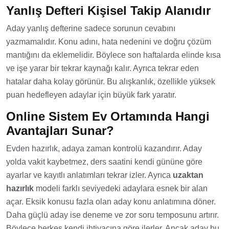
Yanlış Defteri Kişisel Takip Alanıdır
Aday yanlış defterine sadece sorunun cevabını
yazmamalıdır. Konu adını, hata nedenini ve doğru çözüm
mantığını da eklemelidir. Böylece son haftalarda elinde kısa
ve işe yarar bir tekrar kaynağı kalır. Ayrıca tekrar eden
hatalar daha kolay görünür. Bu alışkanlık, özellikle yüksek
puan hedefleyen adaylar için büyük fark yaratır.
Online Sistem Ev Ortamında Hangi
Avantajları Sunar?
Evden hazırlık, adaya zaman kontrolü kazandırır. Aday
yolda vakit kaybetmez, ders saatini kendi gününe göre
ayarlar ve kayıtlı anlatımları tekrar izler. Ayrıca
uzaktan
hazırlık
modeli farklı seviyedeki adaylara esnek bir alan
açar. Eksik konusu fazla olan aday konu anlatımına döner.
Daha güçlü aday ise deneme ve zor soru temposunu artırır.
Böylece herkes kendi ihtiyacına göre ilerler. Ancak aday bu