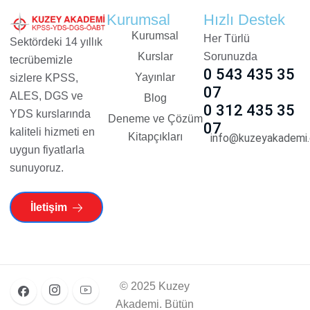
Kurumsal
Hızlı Destek
Kurumsal
Her Türlü
Sektördeki 14 yıllık
Kurslar
Sorunuzda
tecrübemizle
0 543 435 35
Yayınlar
sizlere KPSS,
07
ALES, DGS ve
Blog
0 312 435 35
YDS kurslarında
Deneme ve Çözüm
07
kaliteli hizmeti en
Kitapçıkları
info@kuzeyakademi.
uygun fiyatlarla
sunuyoruz.
İletişim
© 2025 Kuzey
Akademi. Bütün