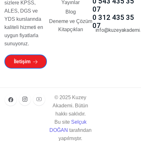
0 543 435 35
Yayınlar
sizlere KPSS,
07
ALES, DGS ve
Blog
0 312 435 35
YDS kurslarında
Deneme ve Çözüm
07
kaliteli hizmeti en
Kitapçıkları
info@kuzeyakademi.
uygun fiyatlarla
sunuyoruz.
İletişim
© 2025 Kuzey
Akademi. Bütün
hakkı saklıdır.
Bu site
Selçuk
DOĞAN
tarafından
yapılmıştır.