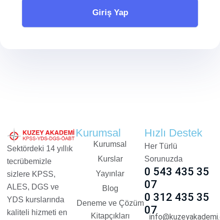
Giriş Yap
Kurumsal
Hızlı Destek
Kurumsal
Her Türlü
Sektördeki 14 yıllık
Kurslar
Sorunuzda
tecrübemizle
0 543 435 35
Yayınlar
sizlere KPSS,
07
ALES, DGS ve
Blog
0 312 435 35
YDS kurslarında
Deneme ve Çözüm
07
kaliteli hizmeti en
Kitapçıkları
info@kuzeyakademi.