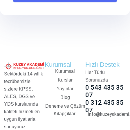
Kurumsal
Hızlı Destek
Kurumsal
Her Türlü
Sektördeki 14 yıllık
Kurslar
Sorunuzda
tecrübemizle
0 543 435 35
Yayınlar
sizlere KPSS,
07
ALES, DGS ve
Blog
0 312 435 35
YDS kurslarında
Deneme ve Çözüm
07
kaliteli hizmeti en
Kitapçıkları
info@kuzeyakademi.
uygun fiyatlarla
sunuyoruz.